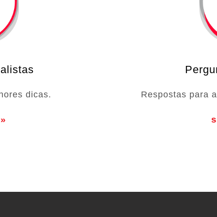
alistas
Pergu
hores dicas.
Respostas para a
 »
s