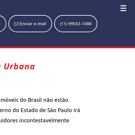
☰
p
Enviar e-mail
(11) 99553-1088
a Urbana
imóveis do Brasil não estão
erno do Estado de São Paulo irá
suidores incontestavelmente