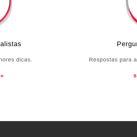
alistas
Pergu
hores dicas.
Respostas para a
 »
s