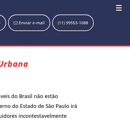
☰
p
Enviar e-mail
(11) 99553-1088
 Urbana
eis do Brasil não estão
erno do Estado de São Paulo irá
suidores incontestavelmente