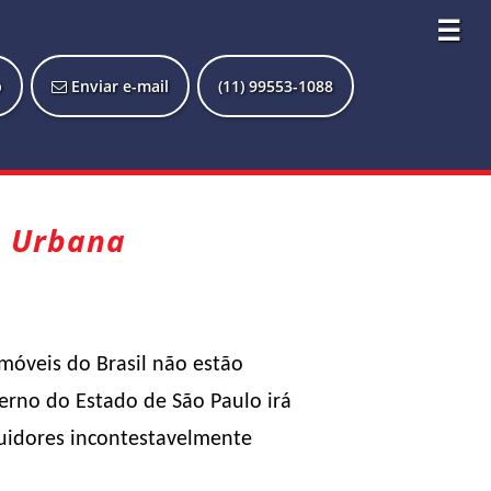
☰
p
Enviar e-mail
(11) 99553-1088
a Urbana
móveis do Brasil não estão
erno do Estado de São Paulo irá
suidores incontestavelmente