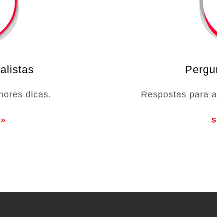
alistas
Pergu
hores dicas.
Respostas para a
 »
s